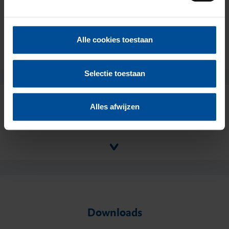
g
s
Sluiten
s
Alle cookies toestaan
e
l
e
Selectie toestaan
c
t
Alles afwijzen
i
Verpakking
e
Downloads