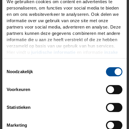
DMG Tray Adhesive in detail
We gebruiken cookies om content en advertenties te
personaliseren, om functies voor social media te bieden
en om ons websiteverkeer te analyseren. Ook delen we
DMG Tray Adhesive zorgt voor optimale hechting
informatie over uw gebruik van onze site met onze
tussen afdrukmaterialen op basis van VPS en metalen
partners voor social media, adverteren en analyse. Deze
of kunststof afdruklepels. Het materiaal is bijzonder
partners kunnen deze gegevens combineren met andere
informatie die u aan ze heeft verstrekt of die ze hebben
eenvoudig aan te brengen en eenvoudig te gebruiken.
verzameld op basis van uw gebruik van hun services.
Na aanbrengen in slechts drie minuten kan het
Hier vindt u
juridische informatie
en informatie
inzake
afdrukmateriaal binnen 30 minuten in de afdruklepel
gegevensbescherming
.
worden geplaatst.
T
Noodzakelijk
o
e
s
Voorkeuren
t
e
m
Statistieken
m
i
Marketing
n