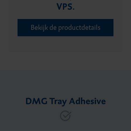
VPS.
Bonding
Retractiemiddel
Minimaal invasief
Bekijk de productdetails
productportfolio
Core build-ups en
wortelstiften
DMG Tray Adhesive